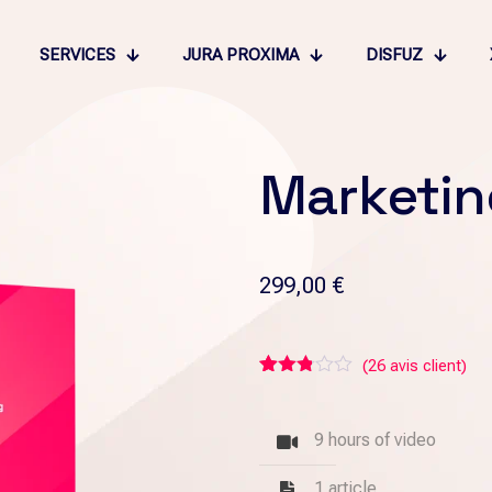
SERVICES
JURA PROXIMA
DISFUZ
Marketin
299,00
€
(
26
avis client)
Noté
26
2.77
sur 5
9 hours of video
basé
sur
notations
1 article